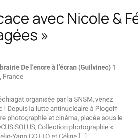
ace avec Nicole & Fé
agées »
ibrairie De l’encre à l’écran (Guilvinec)
1
, France
Léchiagat organisée par la SNSM, venez
 ! Depuis la lutte antinucléaire à Plogoff
ntre photographie et cinéma, placée sous le
OCUS SOLUS, Collection photographie «
elig-Yann COTTO et Céline […]