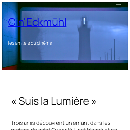
Aller
au
Cin'Eckmühl
contenu
les ami.e.s du cinéma
« Suis la Lumière »
Trois amis découvrent un enfant dans les
rochers de saint Guenolé. Il est blessé et ne